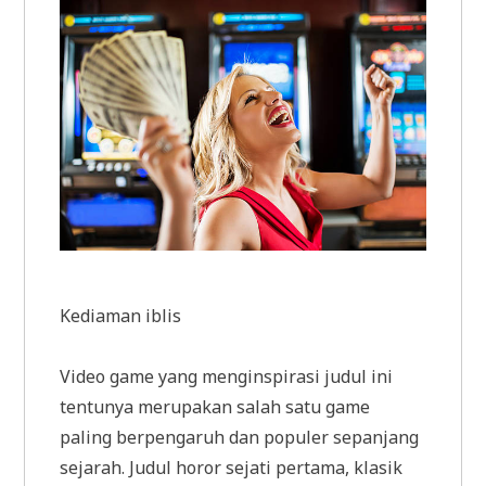
Kediaman iblis
Video game yang menginspirasi judul ini
tentunya merupakan salah satu game
paling berpengaruh dan populer sepanjang
sejarah. Judul horor sejati pertama, klasik