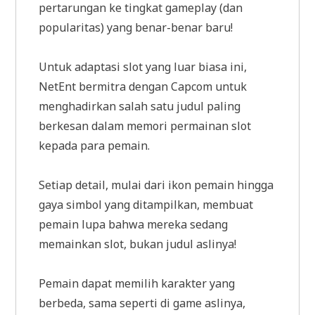
pertarungan ke tingkat gameplay (dan
popularitas) yang benar-benar baru!
Untuk adaptasi slot yang luar biasa ini,
NetEnt bermitra dengan Capcom untuk
menghadirkan salah satu judul paling
berkesan dalam memori permainan slot
kepada para pemain.
Setiap detail, mulai dari ikon pemain hingga
gaya simbol yang ditampilkan, membuat
pemain lupa bahwa mereka sedang
memainkan slot, bukan judul aslinya!
Pemain dapat memilih karakter yang
berbeda, sama seperti di game aslinya,