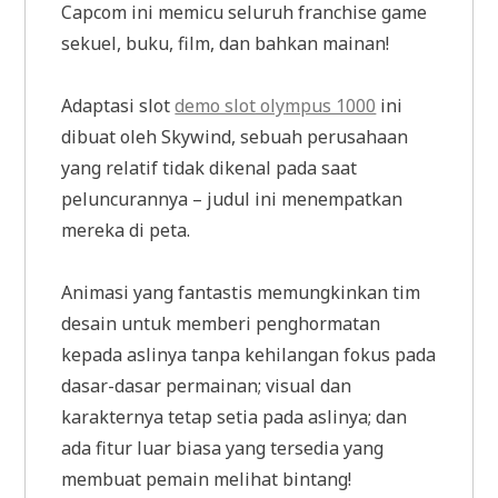
Capcom ini memicu seluruh franchise game
sekuel, buku, film, dan bahkan mainan!
Adaptasi slot
demo slot olympus 1000
ini
dibuat oleh Skywind, sebuah perusahaan
yang relatif tidak dikenal pada saat
peluncurannya – judul ini menempatkan
mereka di peta.
Animasi yang fantastis memungkinkan tim
desain untuk memberi penghormatan
kepada aslinya tanpa kehilangan fokus pada
dasar-dasar permainan; visual dan
karakternya tetap setia pada aslinya; dan
ada fitur luar biasa yang tersedia yang
membuat pemain melihat bintang!