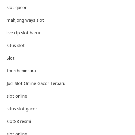
slot gacor
mahjong ways slot
live rtp slot hari ini
situs slot
Slot
tourthepincara
Judi Slot Online Gacor Terbaru
slot online
situs slot gacor
slot88 resmi
slot online