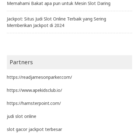
Memahami Bakat apa pun untuk Mesin Slot Daring
Jackpot: Situs Judi Slot Online Terbaik yang Sering
Memberikan Jackpot di 2024
Partners
https://readjamesonparker.com/
https://www.apekidsclub.io/
https://hamsterpoint.com/
judi slot online
slot gacor jackpot terbesar