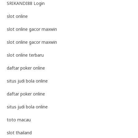
SRIKANDI88 Login
slot online
slot online gacor maxwin
slot online gacor maxwin
slot online terbaru
daftar poker online
situs judi bola online
daftar poker online
situs judi bola online
toto macau
slot thailand