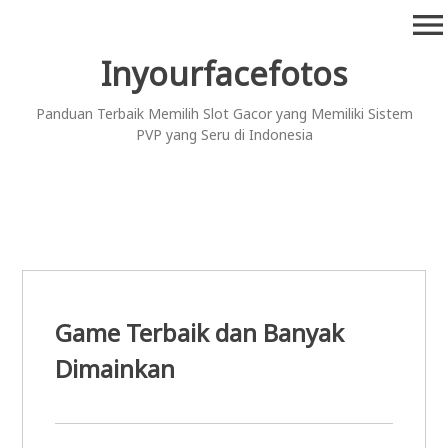
Skip
menu
to
content
Inyourfacefotos
Panduan Terbaik Memilih Slot Gacor yang Memiliki Sistem
PVP yang Seru di Indonesia
Game Terbaik dan Banyak
Dimainkan